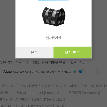
일반뽑기권
닫기
보상 받기
 복제, 전송, 수정, 배포는 법적 처벌을 받을 수 있습니다.
은
APP
에서 더 편리하게 감상하실 수 있습니다.
주소 : 경기도 성남시 분당구 삼평동 682번지 유스페이스2 B동 10층 1008-1
-0099
E-mail :
menovel@me.co.kr
작가문의 :
menovel@me.c
통신판매사업자번호 : 제 2017-성남분당-1125호
- 2026 미툰앤노벨. All rights reserved | PAC-09