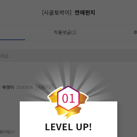
[시골토박이]
연애편지
작품댓글(1)
후
세요.
0
하영이
2024.05.09
작품댓글
0
1
LEVEL UP!
이팅!!!