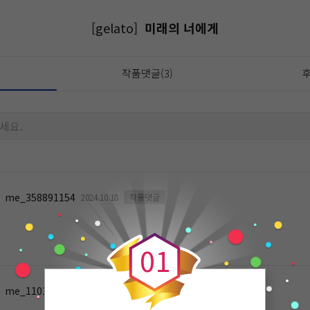
[gelato]
미래의 너에게
작품댓글(3)
후
세요.
me_358891154
2024.10.18
작품댓글
0
0
1
me_1101619112
2024.09.12
작품댓글