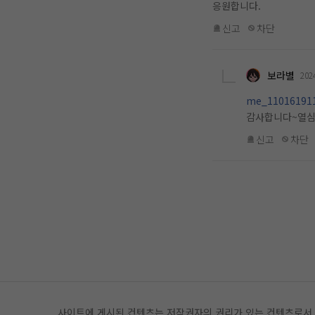
응원합니다.
신고
차단
보라별
202
me_11016191
감사합니다~열심
신고
차단
사이트에 게시된 컨텐츠는 저작권자의 권리가 있는 컨텐츠로서 무단