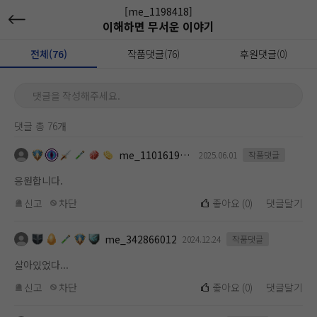
[me_1198418]
이해하면 무서운 이야기
전체(76)
작품댓글(76)
후원댓글(0)
댓글을 작성해주세요.
댓글 총 76개
me_1101619112
2025.06.01
작품댓글
응원합니다.
신고
차단
좋아요
(
0
)
댓글달기
me_342866012
2024.12.24
작품댓글
살아있었다...
신고
차단
좋아요
(
0
)
댓글달기