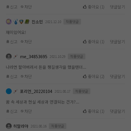
신고
차단
좋아요
(
1
)
댓글달기
진소민
2021.12.10
작품댓글
재미있어요!
신고
차단
좋아요
(
1
)
댓글달기
me_34853695
2021.10.29
작품댓글
나라면 팔아버려서 돈을 챙길생각을 했을텐더...
신고
차단
좋아요
(
2
)
댓글달기
포리언_20220104
2021.08.17
작품댓글
꿈 속 세상과 현실 세상과 연결되는 건가?...
신고
차단
좋아요
(
1
)
댓글달기
히말라야
2021.08.16
작품댓글