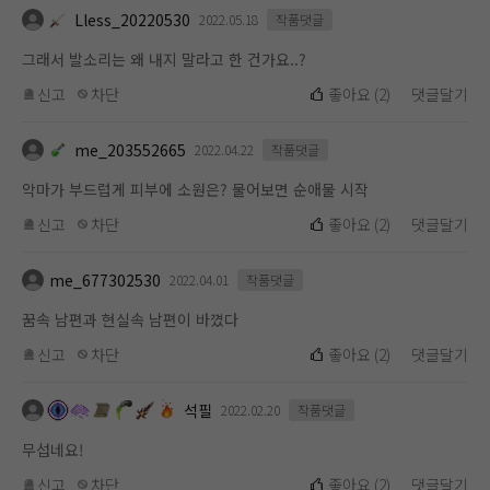
Lless_20220530
2022.05.18
작품댓글
그래서 발소리는 왜 내지 말라고 한 건가요..?
신고
차단
좋아요
(
2
)
댓글달기
me_203552665
2022.04.22
작품댓글
악마가 부드럽게 피부에 소원은? 물어보면 순애물 시작
신고
차단
좋아요
(
2
)
댓글달기
me_677302530
2022.04.01
작품댓글
꿈속 남편과 현실속 남편이 바꼈다
신고
차단
좋아요
(
2
)
댓글달기
석필
2022.02.20
작품댓글
무섭네요!
신고
차단
좋아요
(
2
)
댓글달기