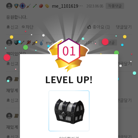
me_1101619112
2023.06.08
작품댓글
응원합니다.
신고
차단
좋아요
(
1
)
댓글달기
0
me_466573660
2023.03.31
작품댓글
0
1
재미있어요
신고
차단
좋아요
(
1
)
댓글달기
LEVEL UP!
가자인지양
2023.01.22
작품댓글
재밓게 잘 볼께요
신고
차단
좋아요
(
2
)
댓글달기
가자인지양
2023.01.22
작품댓글
재밌게 잘 봤어요
신고
차단
좋아요
(
2
)
댓글달기