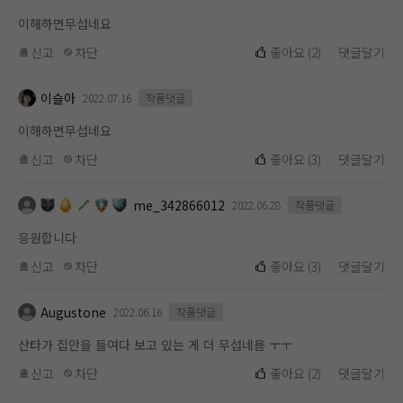
이해하면무섭네요
신고
차단
좋아요
(
2
)
댓글달기
이슬아
2022.07.16
작품댓글
이해하면무섭네요
신고
차단
좋아요
(
3
)
댓글달기
me_342866012
2022.06.28
작품댓글
응원합니다
신고
차단
좋아요
(
3
)
댓글달기
Augustone
2022.06.16
작품댓글
산타가 집안을 들여다 보고 있는 게 더 무섭네욤 ㅜㅜ
신고
차단
좋아요
(
2
)
댓글달기