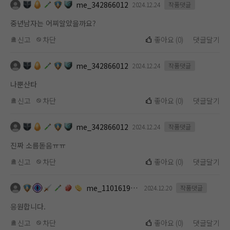
me_342866012
2024.12.24
작품댓글
중년남자는 어찌알았을까요?
신고
차단
좋아요
(
0
)
댓글달기
me_342866012
2024.12.24
작품댓글
나뿐산타
신고
차단
좋아요
(
0
)
댓글달기
me_342866012
2024.12.24
작품댓글
진짜 소름돋음ㅠㅠ
신고
차단
좋아요
(
0
)
댓글달기
me_1101619112
2024.12.20
작품댓글
응원합니다.
신고
차단
좋아요
(
0
)
댓글달기