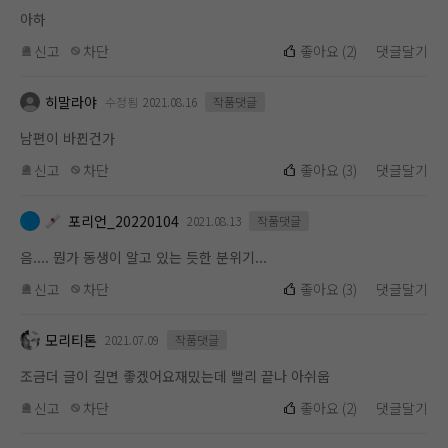
아하
신고
차단
좋아요
(
2
)
댓글달기
히말라야
수정됨
2021.08.16
작품댓글
남편이 바뀐건가
신고
차단
좋아요
(
3
)
댓글달기
포리언_20220104
2021.08.13
작품댓글
음.... 뭔가 동생이 알고 있는 듯한 분위기...
신고
차단
좋아요
(
3
)
댓글달기
모리티톤
2021.07.09
작품댓글
조금더 글이 길면 좋겠어요재밌는데 빨리 끝나 아쉬웁
신고
차단
좋아요
(
2
)
댓글달기