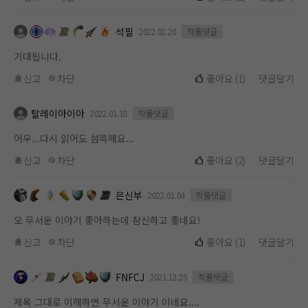
석필
2022.02.20
작품댓글
기대됩니다.
신고
차단
좋아요
(
1
)
댓글달기
탈레이아이아
2022.01.18
작품댓글
어우...다시 읽어도 섬뜩해요...
신고
차단
좋아요
(
2
)
댓글달기
은신부
2022.01.04
작품댓글
오 무서운 이야기 좋아하는데 참신하고 좋네요!
신고
차단
좋아요
(
1
)
댓글달기
FNFCJ
2021.12.25
작품댓글
제목 그대로 이해하면 무서운 이야기 이네요....