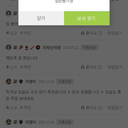
일반뽑기권
가자인지양
2023.01.22
작품댓글
닫기
보상 받기
잘 봤어요
신고
차단
좋아요
(
2
)
댓글달기
가자인지양
2023.01.22
작품댓글
재밌게 잘 봤습니다
신고
차단
좋아요
(
2
)
댓글달기
지영이
2022.11.19
작품댓글
작가님 오늘도 수고 많이 하셨습니다 ㅎ 항상 응원합니다 ㅎ 오늘도 좋
은 주말 보내세요
신고
차단
좋아요
(
2
)
댓글달기
지영이
2022.11.19
작품댓글