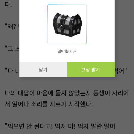
다.
"왜? 맛있기만 한데..."
"그 초밥에 독이 들어가 있어!"
일반뽑기권
닫기
보상 받기
"다 너 망상 속의 이야기야. 그냥 초밥이나 먹어"​
나의 대답이 마음에 들지 않았는지 동생이 자리에
서 일어나 소리를 지르기 시작했다.
"먹으면 안 된다고! 먹지 마! 먹지 말란 말이