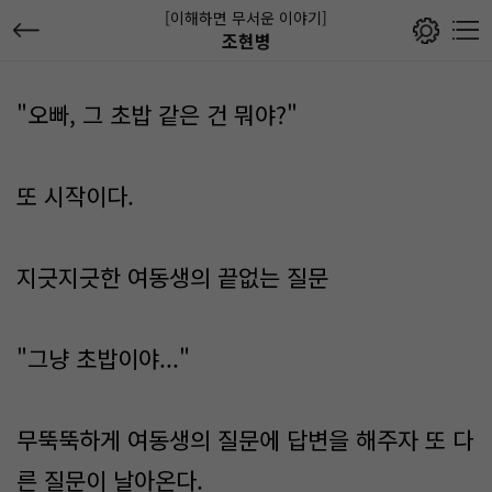
[이해하면 무서운 이야기]
조현병
"오빠, 그 초밥 같은 건 뭐야?"
또 시작이다.
지긋지긋한 여동생의 끝없는 질문​
"그냥 초밥이야..."​
무뚝뚝하게 여동생의 질문에 답변을 해주자 또 다
른 질문이 날아온다.