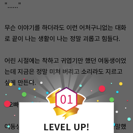
"......"
무슨 이야기를 하더라도 이런 어처구니없는 대화
로 끝이 나는 생활이 나는 정말 괴롭고 힘들다.
어린 시절에는 착하고 귀엽기만 했던 여동생이었
는데 지금은 정말 미쳐 버리고 소리라도 지르고
0
싶게 만든다.
0
1
"오빠. 그 초밥 먹으면 큰일 나"
LEVEL UP!
여동생이 주변 눈치를 보며 조심스럽게 귓속말했