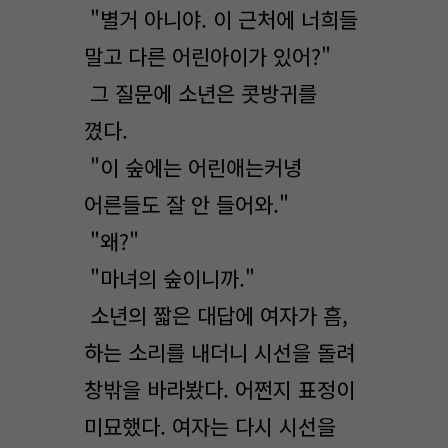
"별거 아니야. 이 근처에 너희들
말고 다른 어린아이가 있어?"
그 질문에 소년은 콧방귀를
꼈다.
"이 숲에는 어린애는커녕
어른들도 잘 안 들어와."
"왜?"
"마녀의 숲이니까."
소년의 짧은 대답에 여자가 흠,
하는 소리를 내더니 시선을 돌려
창밖을 바라봤다. 어쩐지 표정이
미묘했다. 여자는 다시 시선을