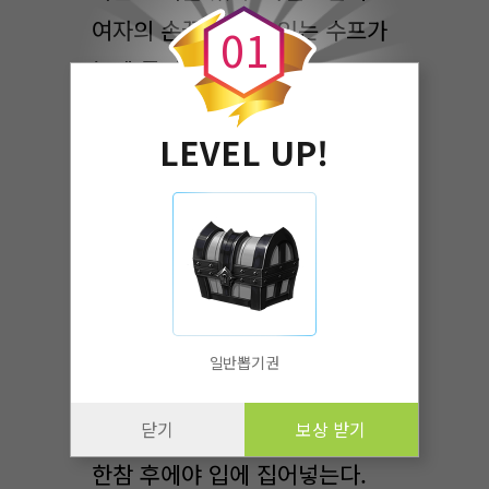
여자의 손끝에 놓여 있는 수프가
0
1
눈에 들어왔다.
마을 사람들이 먹다 버린
LEVEL UP!
쓰레기가 아닌, 갓 만들어진 듯
모락모락 김을 내뿜는 노란빛의
수프. 소년은 여전히 경계하는
눈길을 보내면서도 쭈뼛쭈뼛
여자의 앞에 앉아 수저를 들었다.
어쩐지 거부할 수가 없다.
일반뽑기권
한 숟갈 뜬 수프의 냄새를
닫기
보상 받기
맡아보는가 싶더니 망설이는 듯
한참 후에야 입에 집어넣는다.