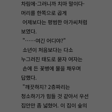
차림에-그러니까 치마 말이다-
머리를 한쪽으로 곱게
어제보다는 평범한 아가씨처럼
보였다.
"……여긴 어디야?"
소년이 처음보다는 다소
누그러진 태도로 묻자 여자는
손에 든 꽃병에 물을 채우며
답했다.
"깨끗하지? 2층짜리는
청소하기가 힘들 것 같아서 우선
집안만 좀 넓혔어. 이 집이 숲의