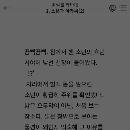
[마녀를 위하여]
1. 소년과 아가씨(2)
끔뻑끔뻑. 잠에서 깬 소년의 흐린
시야에 낯선 천장이 들어왔다.
'!?'
자리에서 벌떡 몸을 일으킨
소년이 황급히 주위를 확인했다.
낡은 오두막이 아닌, 처음 보는
장소다. 넓은 창밖으로 보이는
풍경이 왜인지 익숙해 그 이유를