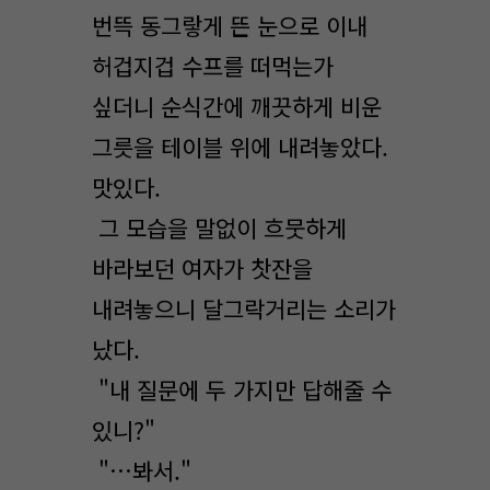
번뜩 동그랗게 뜬 눈으로 이내
허겁지겁 수프를 떠먹는가
싶더니 순식간에 깨끗하게 비운
그릇을 테이블 위에 내려놓았다.
맛있다.
그 모습을 말없이 흐뭇하게
바라보던 여자가 찻잔을
내려놓으니 달그락거리는 소리가
났다.
"내 질문에 두 가지만 답해줄 수
있니?"
"…봐서."