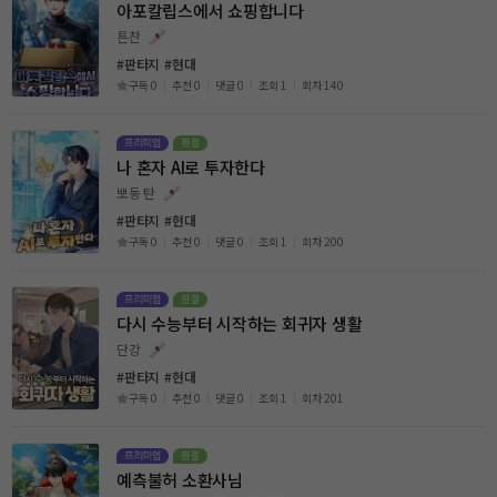
아포칼립스에서 쇼핑합니다
튼찬
#판타지
#현대
구독 0
추천 0
댓글 0
조회 1
회차 140
나 혼자 AI로 투자한다
뽀동 탄
#판타지
#현대
구독 0
추천 0
댓글 0
조회 1
회차 200
다시 수능부터 시작하는 회귀자 생활
단강
#판타지
#현대
구독 0
추천 0
댓글 0
조회 1
회차 201
예측불허 소환사님