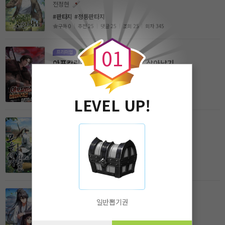
전정현
#판타지
#정통판타지
0
구독 0
추천 25
댓글 25
조회 25
회차 345
0
1
아포칼립스에서 바바리안으로 살아남기
담예화
#판타지
#현대
구독 0
추천 0
댓글 0
조회 0
회차 138
LEVEL UP!
모용세가 시조전
남진군
#무협
#신무협
구독 0
추천 0
댓글 0
조회 1
회차 303
일반뽑기권
검선이지만 제자는 마교의 소교주입니다
서울끄적이