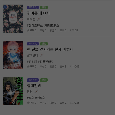
귀여운 내 여자
이혜선
#현대로맨스
#현대로맨스
구독 0
추천 0
댓글 0
조회 0
회차 38
천 년을 앞서가는 천재 마법사
갈색팬더
#판타지
#정통판타지
구독 0
추천 0
댓글 0
조회 1
회차 205
절대천왕
장담
#무협
#신무협
구독 0
추천 0
댓글 0
조회 2
회차 225