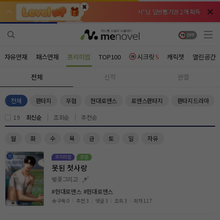
서*님 일반뽑기권 2개 획득
서*님 일반뽑기권 2개 획득
비*님 무료쿠폰 3개 획득
비*님 무료쿠폰 3개 획득
천***님 배지뽑기권 3개 획득
천***님 배지뽑기권 3개 획득
자유연재
패스연재
프리미엄
TOP100
시크릿
캐릭챗
열린공간
메**님
메**님
체험권 3일 획득
체험권 3일 획득
노벨패스
노벨패스
전체
신작
완결
주*님 배지뽑기권 1개 획득
주*님 배지뽑기권 1개 획득
전체
판타지
무협
현대로맨스
로맨스판타지
판타지드라마
주**님 일반뽑기권 2개 획득
주**님 일반뽑기권 2개 획득
19
최신순
조회순
추천순
베**님
베**님
체험권 1일 획득
체험권 1일 획득
노벨패스
노벨패스
월
화
수
목
금
토
일
자유
레*님 무료쿠폰 4개 획득
레*님 무료쿠폰 4개 획득
못된 첫사랑
갈***님 후원10코인 획득
갈***님 후원10코인 획득
벚꽃그리고
인*님 레어뽑기권 1개 획득
인*님 레어뽑기권 1개 획득
#현대로맨스
#현대로맨스
구독 0
추천 3
댓글 3
조회 3
회차 117