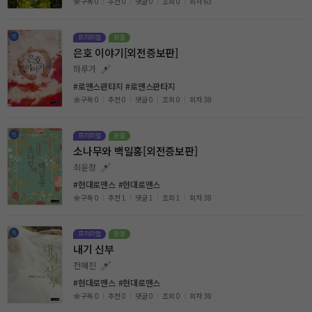
구독 0
추천 0
댓글 0
조회 0
회차 63
은호 이야기[외전증보판]
하루가
#로맨스판타지
#로맨스판타지
구독 0
추천 0
댓글 0
조회 0
회차 38
소나무와 백일홍[외전증보판]
최윤정
#현대로맨스
#현대로맨스
구독 0
추천 1
댓글 1
조회 1
회차 38
내기 신부
전혜진
#현대로맨스
#현대로맨스
구독 0
추천 0
댓글 0
조회 0
회차 38