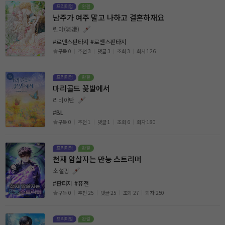
남주가 여주 말고 나하고 결혼하재요
린아(潾娥)
#로맨스판타지
#로맨스판타지
구독 0
추천 3
댓글 3
조회 3
회차 126
마리골드 꽃밭에서
리비아탄
#BL
구독 0
추천 1
댓글 1
조회 6
회차 180
천재 암살자는 만능 스트리머
소설핑
#판타지
#퓨전
구독 0
추천 25
댓글 25
조회 27
회차 250