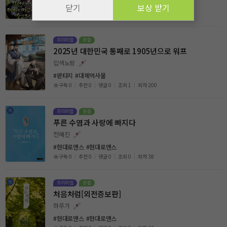
#무협
#신무협
닫기
보상 받기
구독 0
추천 0
댓글 0
조회 1
회차 210
2025년 대한민국 통째로 1905년으로 워프
입색노랑
#판타지
#대체역사물
구독 0
추천 0
댓글 0
조회 1
회차 200
푸른 수염과 사랑에 빠지다
전혜진
#현대로맨스
#현대로맨스
구독 0
추천 0
댓글 0
조회 0
회차 38
처음처럼[외전증보판]
하루가
#현대로맨스
#현대로맨스