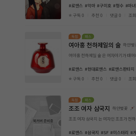
#로맨스
#악마
#구미호
#형수
#마녀
구독 0
추천 0
댓글 0
조회
여아홍 천하제일의 술
하얀벚
여아홍 천하제일 술 은 여자아기가 태어
#로맨스
#현대로맨스
#로맨스판타지
구독 0
추천 0
댓글 0
조회
조조 여자 삼국지
하얀벚꽃
조조 여자 삼국지 는 여자인 조조가 천
#로맨스
#삼국지
#SF
#미스터리
#