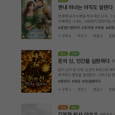
짠내 마녀는 아직도 설렌다
전생에 내가 누명을 씌워 죽인 남자. 그 남자가 날 다시 사랑해야만 나는 
지배하던 그녀는, ‘사랑받지 않았다는 이유’로 성기사 엘리오스를 죽인다. …그리고 신의 벌을 받고
도시 남학생 윤재현에게 또다시 혐오당한다. 그는 바로, 전생에 그녀가 죽였던 엘리오스였다. 병맛과 철학, 그리고 구원의 판타지 전생 가해자의 구원 서사 시각 독
#로맨스판타지
#초자연
#마법
#로맨
는 미녀 감정=마법 시스템 병맛 코믹 → 감정 폭발 → 철학적 반전 전생 누명 
구독 0
추천 3
댓글 4
조회
도 설렌다》 지금부터, 진짜 감정의 이
돈의 신, 인간을 심판하다
공
돈이 신이 된 시대. 인간의 욕망으로 태어난 ‘돈의 신’이 인간을 심판하기 시작한다. 사랑, 믿음, 성공, 신념까지 모든 감정은 거래되고 가격이 매겨진다. 그 속에서 신은 인간의 추악함을
목격하고 멸망을 결심한다. 그러나 단 한 사람, 돈 없이도 흔들리지 않는 인간을 만나며 신은 처음으로 이해할 수 없는 감정을 느낀다. 돈을 숭배한 인간과, 인
정, 심판과 구원의 경
#판타지
#욕망
#현대판타지
구독 1
추천 1
댓글 1
조회
김부장 퇴사 이야기
여름포도