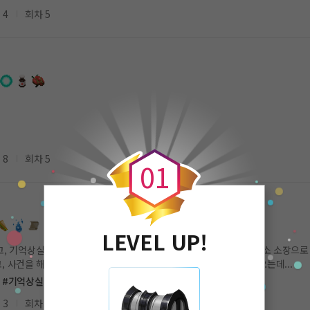
 4
회차 5
0
 8
회차 5
0
1
LEVEL UP!
, 기억상실에 걸리지만, 신세계라는 신분으로 유리면에 자리한 파출소 소장으로
사건을 해결한다. 하지만, 거대한 악의 기운이 신세계를 향해 다가오는데...
#기억상실
#마법
#이세계
#현대판타지
 3
회차 11