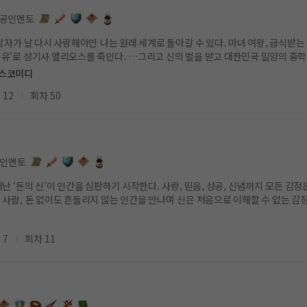
공인멘토
원래 세계로 돌아갈 수 있다. 마녀 여왕, 급식받는 하녀 되다?! 세계를 유혹하던 마녀 르샤벨. 감정 없이 세상을
 대한민국 밀양의 중학교로 전생?! 왕따에, 못생김에, 마법도 봉인된 그녀는 전학 온
점: 남주에게만 보이
스코미디
+ 현생 구원 로맨스 사랑은 구원이 될 수 있을까? 그리고, 나는 그를 위해 울 수 있을까. 《짠내 마녀는 아직
 12
회차 50
야기가 시작된다.
인멘토
간을 배우는 신. 욕망과 감
계에서 이 시대의 ‘진짜 부’를 묻는 현대 판타지.
 7
회차 11