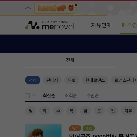
자유연재
패스
전체
전체
판타지
무협
현대로맨스
로맨스판타
최신순
조회순
추천순
19
월
화
수
목
금
토
일
자유
인어공주 9999번째 물거품?