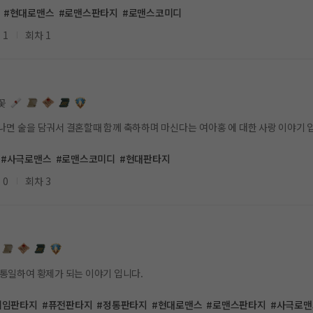
#현대로맨스
#로맨스판타지
#로맨스코미디
 1
회차 1
꽃
나면 술을 담궈서 결혼할때 함께 축하하며 마신다는 여아홍 에 대한 사랑 이야기 
#사극로맨스
#로맨스코미디
#현대판타지
 0
회차 3
하통일하여 황제가 되는 이야기 입니다.
게임판타지
#퓨전판타지
#정통판타지
#현대로맨스
#로맨스판타지
#사극로맨