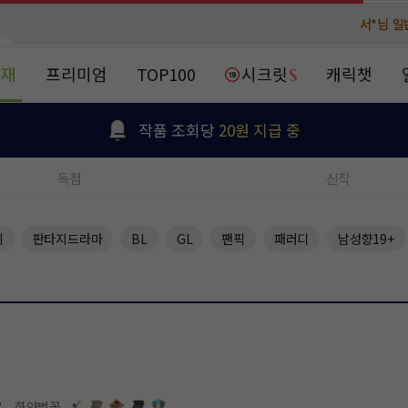
서*님 일
서*님 일
비*님 
비*님 
연재
프리미엄
TOP100
시크릿
캐릭챗
천***님 
천***님 
작품 조회당
20원 지급 중
메**님
메**님
노벨패스
노벨패스
독점
신작
주*님 배
주*님 배
주**님 일
주**님 일
지
판타지드라마
BL
GL
팬픽
패러디
남성향19+
베**님
베**님
노벨패스
노벨패스
레*님 
레*님 
갈***
갈***
인*님 레
인*님 레
.
하얀벚꽃