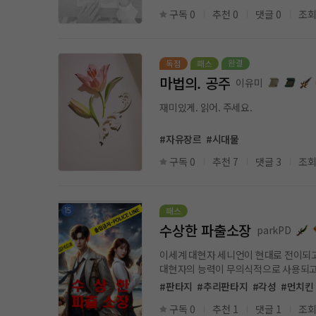
구독 0
추천 0
댓글 0
조회
마법의. 공주
이유미
재미있게. 읽어. 주세요.
#자유장르
#시대물
구독 0
추천 7
댓글 3
조회
수상한 파출소장
parkPD
이세계 대현자 세니언이 현대로 전이되고
대현자의 능력이 무의식적으로 사용되고, 
#판타지
#추리판타지
#각성
#먼치킨
구독 0
추천 1
댓글 1
조회