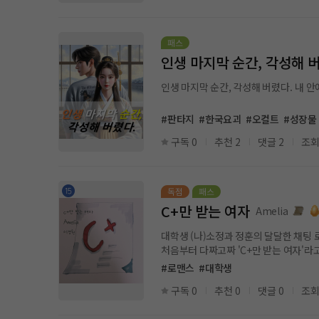
인생 마지막 순간, 각성해 
인생 마지막 순간, 각성해 버렸다. 내 
#판타지
#한국요괴
#오컬트
#성장물
구독 0
추천 2
댓글 2
조회
C+만 받는 여자
Amelia
대학생 (나)소정과 정훈의 달달한 채팅 
#로맨스
#대학생
구독 0
추천 0
댓글 0
조회