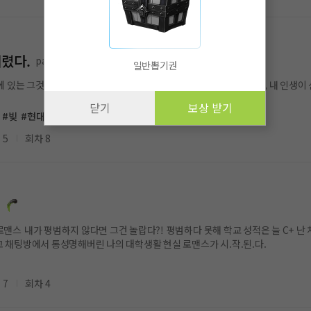
버렸다.
parkPD
일반뽑기권
안에 있는 그것이 나의 능력을 신의 영역으로 안내했다. 불운만 가득했던, 내 인생이
닫기
보상 받기
#빚
#현대판타지
 5
회차 8
로맨스 내가 평범하지 않다면 그건 놀랍다?! 평범하다 못해 학교 성적은 늘 C+ 난 
처음부터 다짜고짜 'C+만 받는 여자'라고 채팅방에서 통성명해버린 나의 대학생활 현실 로맨스가 시.작.된.다.
 7
회차 4