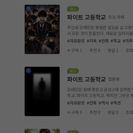
파이트 고등학교
초코 라떼
주인공 강태민은 평범한 열일곱 살 고등
서 모든 것이 흔들린다. 새로운 일자리를 찾아야 했던 가
민이 배정받은 학교는 전혀 ‘다행’이 아니었다. 그곳의 이름은 파이트 고등학교. 처음에는 단순히 운동 특성화 학교쯤으로 생각했다. 하지만 현실은 전혀 달랐다
#자유장르
#지옥
#잔혹
#학교
#격투
도, 질서도 존재하지 않는 공간이었다. 학
구독 1
추천 0
댓글 1
조회
첫날부터 태민은 표적이 된다. 이유는 없다. 약해 보인다는 것, 그 사실 하나면 충
마디가 부모님의 짐이 될까 봐, 학교생활이 어떠냐는 질문에 그저 “재밌어”
파이트 고등학교
멜론빵
강태민은 원래 명문고 금성고에 입학한 
학교, 파이트 고등학교. 하지만 그곳은 
표적이 된다. 매일이 지옥 같은 학교생활
#자유장르
#잔혹
#역사
#액션
올리며 학교의 질서를 뒤흔들기 시작한다
구독 0
추천 0
댓글 0
조회