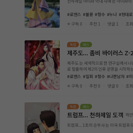
천하제일 아미파 막내 사매 는 아미파의 
#로맨스
#불륜
#형수
#누나
#현대
구독 0
추천 1
댓글 1
조회
제주도... 좀비 바이러스 Z-2
제주도 는 세계적으로 한 연구실에서 나온
로 탈출하여 제2의 인류 문명을
#로맨스
#밀회
#형수
#나쁜남자
#
구독 0
추천 0
댓글 0
조회
트럼프... 천하제일 도객
하