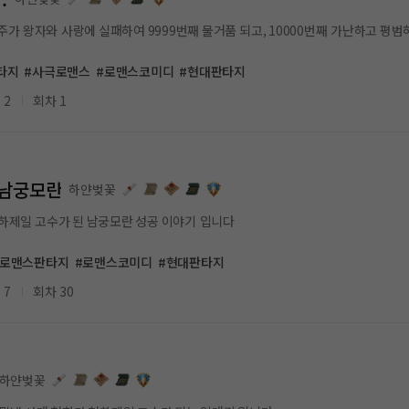
왕자와 사랑에 실패하여 9999번째 물거품 되고, 10000번째 가난하고 평범하지만, 진실되게 
타지
#사극로맨스
#로맨스코미디
#현대판타지
 2
회차 1
 남궁모란
하얀벚꽃
천하제일 남궁세가 막내 딸 남궁모란 천하제일 고수가 된 남궁모란 성공 이야기 입니다
#로맨스판타지
#로맨스코미디
#현대판타지
 7
회차 30
하얀벚꽃