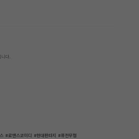
입니다.
스
#로맨스코미디
#현대판타지
#퓨전무협