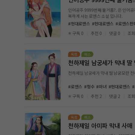
인어공주 9999번째 물거품?. 은 인어공주가 
복하게 사는 로맨스 소설 입니다.
#현대로맨스
#현대로맨스
#로맨스판
구독 0
추천 0
댓글 0
조회
천하제일 남궁세가 막내 딸
#로맨스
#형수
#마녀
#현대로맨스
구독 0
추천 2
댓글 2
조회
천하제일 아미파 막내 사매