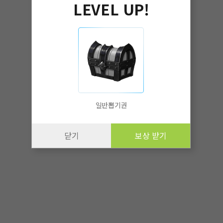
LEVEL UP!
일반뽑기권
닫기
보상 받기