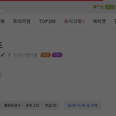
메**님
메**님
노벨패스
노벨패스
주*님 배
주*님 배
연재
프리미엄
TOP100
시크릿
캐릭챗
주**님 일
주**님 일
베**님
베**님
즈
노벨패스
노벨패스
레*님 
레*님 
작가의 다른작품
갈***
갈***
인*님 레
인*님 레
출판응원
0
조회 125
댓글 10
월/화/수/목/금 연재