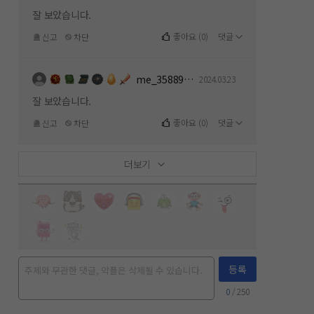
잘 보았습니다.
좋아요
(
0
)
댓글
신고
차단
me_358891154
2024.03.23
잘 보았습니다.
좋아요
(
0
)
댓글
신고
차단
더보기
등록
0
/ 250