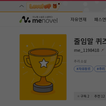
자유연재
패스
줄임말 퀴
me_1198418
추리 소설
#자유장르
#추리
구독 2
추천 12