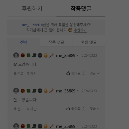
후원하기
작품댓글
me_1198418
님을 위해 작품을 응원해주세요!
작가님에게 큰 힘이 됩니다
후원하기
전체
작품 댓글
후원 댓글
me_358891154
2024.03.23
잘 보았습니다.
좋아요
(
0
)
댓글
신고
차단
me_358891154
2024.03.23
잘 보았습니다.
좋아요
(
0
)
댓글
신고
차단
me_358891154
2024.03.23